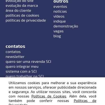
outros
evolução do site
evolução da marca
eventos
área do cliente
notícias
políticas de cookies
vídeos
políticas de privacidade
indique
demonstração
vagas
blog
contatos
contatos
newsletter
quero ser uma revenda SCI
quero integrar meu
sistema com a SCI
quero trabalhar na SCI
Utilizamos cookies para melhorar a sua experiência
em nossos serviços, oferecer publicidade direcionada
e segurança. Ao utilizar nossos sites, você concorda
com nossas
Políticas de Cookies
. Além dela, você
Endereço: Rua Hermann Hering, 799 - Bairro Bom
também pode conferir nossas
Políticas de