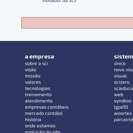
inovador da SCI!
a empresa
siste
sobre a sci
único
visão
novo vis
missão
visual
valores
scizero
tecnologias
scieduca
treinamento
web
atendimento
syndkos
empresas contábeis
lgpd10
mercado contábil
woortex
história
parceiro
onde estamos
evolução do site